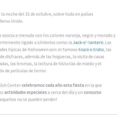
 la noche del 31 de octubre, sobre todo en países
Reino Unido.
se asocia a menudo con los colores naranja, negro y morado y
uertemente ligado a símbolos como la
Jack-o’-lantern
. Las
ades típicas de Halloween son: el famoso
truco o trato
, las
 de disfraces, además de las hogueras, la visita de casas
das, las bromas, la lectura de historias de miedo y el
do de películas de terror.
lish Center
celebramos cada año esta fiesta
en la que
os
actividades especiales
a cerca del día y un
concurso
pequeños no se pueden perder!