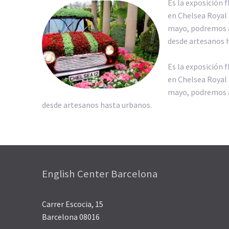
Es la exposición 
en Chelsea Royal 
mayo, podremos ad
desde artesanos 
Es la exposición 
en Chelsea Royal 
mayo, podremos ad
desde artesanos hasta urbanos.
English Center Barcelona
Carrer Escocia, 15
Barcelona 08016