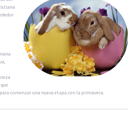
ristiana
rededor
emana
ua,
pieza
 que
 y para comenzar una nueva etapa con la primavera.