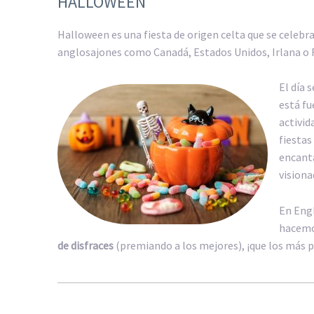
HALLOWEEN
Halloween es una fiesta de origen celta que se celebra
anglosajones como Canadá, Estados Unidos, Irlana o 
El día 
está f
activid
fiestas
encanta
visiona
En Eng
hacem
de disfraces
(premiando a los mejores), ¡que los más 